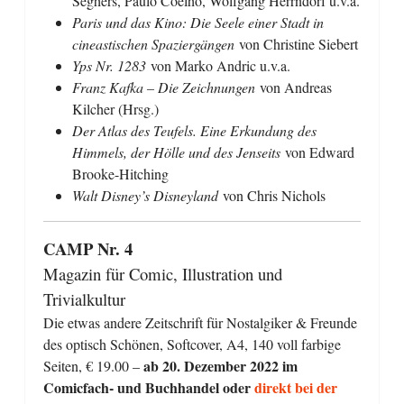
Seghers, Paulo Coelho, Wolfgang Herrndorf u.v.a.
Paris und das Kino: Die Seele einer Stadt in
cineastischen Spaziergängen
von Christine Siebert
Yps Nr. 1283
von Marko Andric u.v.a.
Franz Kafka – Die Zeichnungen
von Andreas
Kilcher (Hrsg.)
Der Atlas des Teufels. Eine Erkundung des
Himmels, der Hölle und des Jenseits
von Edward
Brooke-Hitching
Walt Disney’s Disneyland
von Chris Nichols
CAMP Nr. 4
Magazin für Comic, Illustration und
Trivialkultur
Die etwas andere Zeitschrift für Nostalgiker & Freunde
des optisch Schönen, Softcover, A4, 140 voll farbige
ab 20. Dezember 2022 im
Seiten, € 19.00 –
Comicfach- und Buchhandel oder
direkt bei der