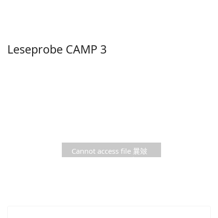
report.de/CAMP/pdf/camp3probe.pdf
Leseprobe CAMP 3
Cannot access file 曩㿰
Ç(ꧫzꫵ׿톦纫ᷩu