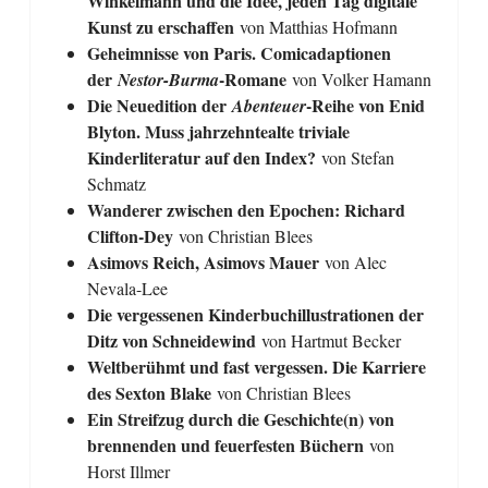
Winkelmann und die Idee, jeden Tag digitale
Kunst zu erschaffen
von Matthias Hofmann
Geheimnisse von Paris. Comicadaptionen
der
-Romane
Nestor-Burma
von Volker Hamann
Die Neuedition der
-Reihe von Enid
Abenteuer
Blyton. Muss jahrzehntealte triviale
Kinderliteratur auf den Index?
von Stefan
Schmatz
Wanderer zwischen den Epochen: Richard
Clifton-Dey
von Christian Blees
Asimovs Reich, Asimovs Mauer
von Alec
Nevala-Lee
Die vergessenen Kinderbuchillustrationen der
Ditz von Schneidewind
von Hartmut Becker
Weltberühmt und fast vergessen. Die Karriere
des Sexton Blake
von Christian Blees
Ein Streifzug durch die Geschichte(n) von
brennenden und feuerfesten Büchern
von
Horst Illmer